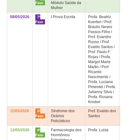
Módulo Saúde da
– Bloco
Fase
Mulher
Didático
08/05/2026
I Prova Escrita
Profa. Beatriz
Sala de
7ª
Kuerten / Prof.
aula 7ª fa
Fase
Bráulio Neves
Passos Filho /
Prof. Evandro
Russo / Prof.
Evaldo Santos /
Prof. Paulo F.
Rojas / Profa.
Margot Marie
Martin / Prof.
Ricardo
Nascimento /
Profa. Luciana
Pimentel / Profa.
Julianny Silva /
Profa. Roxana
Knobel
11/05/2026
Síndrome dos
Prof. Evaldo dos
Sala de
5ª
Ovários
Santos
aula 5ª fa
Fase
Policísticos
12/05/2026
Farmacologia dos
Profa. Luisa
Sala 4ª fa
4ª
Hormônios
– Bloco
Fase
Esteróides e
Didático