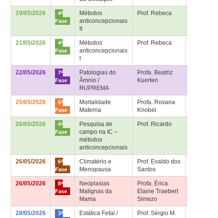
19/05/2026
Métodos
Prof. Rebeca
Sala 4ª fa
4ª
anticoncepcionais
– Bloco
Fase
II
Didático
21/05/2026
Métodos
Prof. Rebeca
Sala 4ª fa
4ª
anticoncepcionais
– Bloco
Fase
I
Didático
22/05/2026
Patologias do
Profa. Beatriz
Sala de
7ª
Âmnio /
Kuerten
aula 7ª fa
Fase
RUPREMA
25/05/2026
Mortalidade
Profa. Roxana
Sala de
5ª
Materna
Knobel
aula 5ª fa
Fase
26/05/2026
Pesquisa de
Prof. Ricardo
Interação
4ª
campo na IC –
comunitár
Fase
métodos
na UBS
anticoncepcionais
26/05/2026
Climatério e
Prof. Evaldo dos
Sala de
6ª
Menopausa
Santos
aula 6ª fa
Fase
26/05/2026
Neoplasias
Profa. Érica
Sala de
8ª
Malignas da
Elaine Traebert
aula 8ª fa
Fase
Mama
Simezo
28/05/2026
Estática Fetal /
Prof. Sérgio M.
Sala HU –
3ª