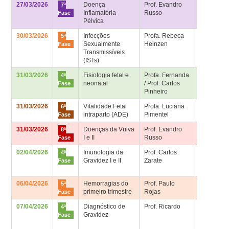
27/03/2026
Doença
Prof. Evandro
Sala de
7ª
Inflamatória
Russo
aula 7ª fa
Fase
Pélvica
30/03/2026
Infecções
Profa. Rebeca
Sala de
5ª
Sexualmente
Heinzen
aula 5ª fa
Fase
Transmissíveis
(ISTs)
31/03/2026
Fisiologia fetal e
Profa. Fernanda
Sala 4ª fa
4ª
neonatal
/ Prof. Carlos
– Bloco
Fase
Pinheiro
Didático
31/03/2026
Vitalidade Fetal
Profa. Luciana
Sala de
6ª
intraparto (ADE)
Pimentel
aula 6ª fa
Fase
31/03/2026
Doenças da Vulva
Prof. Evandro
Sala de
8ª
I e II
Russo
aula 8ª fa
Fase
02/04/2026
Imunologia da
Prof. Carlos
Sala 4ª fa
4ª
Gravidez I e II
Zarate
– Bloco
Fase
Didático
06/04/2026
Hemorragias do
Prof. Paulo
Sala de
5ª
primeiro trimestre
Rojas
aula 5ª fa
Fase
07/04/2026
Diagnóstico de
Prof. Ricardo
Sala 4ª fa
4ª
Gravidez
– Bloco
Fase
Didático