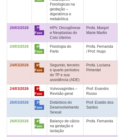
Fisiológicas na
Didático
gestação –
digestórica e
metabólica
20/03/2026
HPV, Oncogênese
Profa. Margot
Sala de
7ª
e Neoplasias do
Marie Martin
aula 7ª fa
Fase
Colo Uterino
24/03/2026
Fisiologia do
Profa. Fernanda
Sala 4ª fa
4ª
Parto
/ Prof. Hugo
– Bloco
Fase
Didático
24/03/2026
Segundo, terceiro
Profa. Luciana
Sala de
6ª
e quarto períodos
Pimentel
aula 6ª fa
Fase
do TP e sua
assistência (ADE)
24/03/2026
Vulvovaginites –
Prof. Evandro
Sala de
8ª
Revisão geral
Russo
aula 8ª fa
Fase
26/03/2026
Distúrbios do
Prof. Evaldo dos
Sala HU –
3ª
Desenvolvimento
Santos
2º andar
Fase
Sexual
26/03/2026
Balanço de cálcio
Profa. Fernanda
Sala 4ª fa
4ª
na gestação e
– Bloco
Fase
lactação
Didático