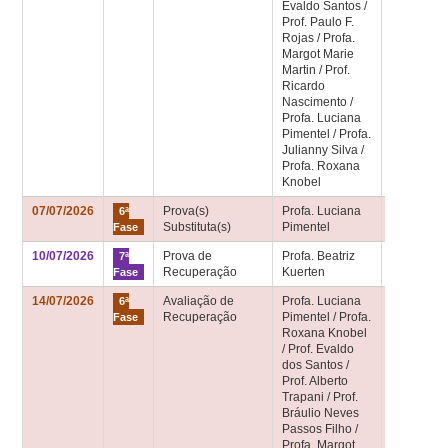
Evaldo Santos /
Prof. Paulo F.
Rojas / Profa.
Margot Marie
Martin / Prof.
Ricardo
Nascimento /
Profa. Luciana
Pimentel / Profa.
Julianny Silva /
Profa. Roxana
Knobel
07/07/2026
Prova(s)
Profa. Luciana
Sala de
6ª
Substituta(s)
Pimentel
aula 6ª fa
Fase
10/07/2026
Prova de
Profa. Beatriz
Sala de
7ª
Recuperação
Kuerten
aula 7ª fa
Fase
14/07/2026
Avaliação de
Profa. Luciana
Sala de
6ª
Recuperação
Pimentel / Profa.
aula 6ª fa
Fase
Roxana Knobel
/ Prof. Evaldo
dos Santos /
Prof. Alberto
Trapani / Prof.
Bráulio Neves
Passos Filho /
Profa. Margot