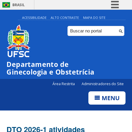
BRASIL
Simplifique!
ACESSIBILIDADE
ALTO CONTRASTE
MAPA DO SITE
Comunica BR
Participe
Acesso à informação
Legislação
Departamento de
Canais
Ginecologia e Obstetrícia
Área Restrita
Administradores do Site
MENU
DTO 2026-1 atividades