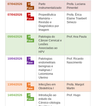
07/04/2026
Parto
Profa. Luciana
Sala de
6ª
instrumentalizado
Pimentel
aula 6ª fa
Fase
07/04/2026
Propedêutica
Profa. Érica
Sala de
8ª
Mamária –
Elaine Traebert
aula 8ª fa
Fase
Revisão e
Simezo
Diagnóstico por
Imagem
09/04/2026
Patologia do
Prof. Ana Paula
Sala 4ª fa
4ª
Câncer Cervical e
– Bloco
Fase
Lesões
Didático
Associadas ao
HPV
10/04/2026
Patologias
Prof. Ricardo
Sala de
7ª
endometriais
Nascimento
aula 7ª fa
Fase
benignas e
malignas /
Leiomioma
Uterino
13/04/2026
Infecções em
Profa. Margot
Sala de
5ª
Obstetrícia I
Martin
aula 5ª fa
Fase
14/04/2026
Introdução ao
Prof. Hugo
Sala 4ª fa
4ª
estudo da
– Bloco
Fase
Cérvico-citologia
Didático