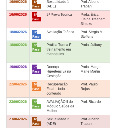
16/06/2026
Sexualidade 1
Prof. Alberto
Sala de
6ª
(ADE)
Trapani
aula 6ª fa
Fase
16/06/2026
2ª Prova Teórica
Profa. Érica
Sala de
8ª
Elaine Traebert
aula 8ª fa
Fase
Simezo
18/06/2026
Avaliação Teórica
Prof. Sérgio M.
Sala HU –
3ª
Steffens
2º andar
Fase
18/06/2026
Prática Turma E –
Profa. Juliany
Sala de
4ª
treinamento em
Habilidad
Fase
manequins
– Bloco
Didático
19/06/2026
Doença
Profa. Margot
Sala de
7ª
Hipertensiva na
Marie Martin
aula 7ª fa
Fase
Gestação
22/06/2026
Recuperação
Prof. Paulo
Sala de
5ª
Final – todo
Rojas
aula 5ª fa
Fase
conteúdo
23/06/2026
AVALIAÇÃO II do
Prof. Ricardo
Sala 4ª fa
4ª
Módulo Saúde da
– Bloco
Fase
Mulher
Didático
23/06/2026
Sexualidade 2
Prof. Alberto
Sala de
6ª
(ADE)
Trapani
aula 6ª fa
Fase