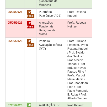
placentária de
Didático
fármacos
05/05/2026
Puerpério
Profa. Roxana
Sala de
6ª
Patológico (ADE)
Knobel
aula 6ª fa
Fase
05/05/2026
Alterações
Profa. Rebeca
Sala de
8ª
Funcionais
Heinzen
aula 8ª fa
Fase
Benignas da
Mama
06/05/2026
Primeira
Profa. Luciana
Sala de
6ª
Avaliação Teórica
Pimentel / Profa.
aula 6ª fa
Fase
(PAT)
Roxana Knobel
/ Prof. Evaldo
dos Santos /
Prof. Alberto
Trapani / Prof.
Bráulio Neves
Passos Filho /
Profa. Margot
Marie Martin /
Prof. Jhonathan
Elpo / Prof.
Paulo Fernando
B. Rojas / Prof.
Alberto Trapani
07/05/2026
AVALIAÇÃO I do
Prof. Ricardo
Sala 4ª fa
4ª