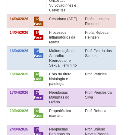
Oncótica /
Vulvovaginites e
Cervicites
14/04/2026
Cesariana (ADE)
Profa. Luciana
Sala de
6ª
Pimentel
aula 6ª fa
Fase
14/04/2026
Processos
Profa. Rebeca
Sala de
8ª
Inflamatórios da
Heinzen
aula 8ª fa
Fase
Mama
16/04/2026
Malformação do
Prof. Evaldo dos
Sala HU –
3ª
Aparelho
Santos
2º andar
Fase
Reprodutor e
Sexual Feminino
16/04/2026
Colo do útero:
Prof. Péricles
Sala 4ª fa
4ª
histologia e
– Bloco
Fase
patologia
Didático
17/04/2026
Neoplasias
Prof. Péricles da
Sala de
7ª
Malignas do
Silva
aula 7ª fa
Fase
Ovário
23/04/2026
Propedêutica
Prof. Rebeca
Sala 4ª fa
4ª
mamária
– Bloco
Fase
Didático
24/04/2026
Neoplasias
Prof. Bráulio
Sala de
7ª
Benignas do
Neves Passos
aula 7ª fa
Fase