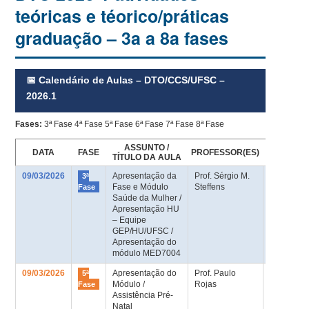
teóricas e téorico/práticas
graduação – 3a a 8a fases
📅 Calendário de Aulas – DTO/CCS/UFSC –
2026.1
Fases:
3ª Fase
4ª Fase
5ª Fase
6ª Fase
7ª Fase
8ª Fase
ASSUNTO /
DATA
FASE
PROFESSOR(ES)
LOCAL
TÍTULO DA AULA
09/03/2026
Apresentação da
Prof. Sérgio M.
Auditório
3ª
Fase e Módulo
Steffens
Med-UFS
Fase
Saúde da Mulher /
/ Sala HU 
Apresentação HU
andar
– Equipe
GEP/HU/UFSC /
Apresentação do
módulo MED7004
09/03/2026
Apresentação do
Prof. Paulo
Sala de
5ª
Módulo /
Rojas
aula 5ª fa
Fase
Assistência Pré-
Natal