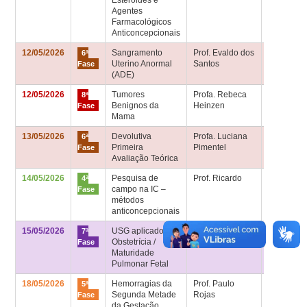
Agentes
Farmacológicos
Anticoncepcionais
12/05/2026
Sangramento
Prof. Evaldo dos
Sala de
6ª
Uterino Anormal
Santos
aula 6ª fa
Fase
(ADE)
12/05/2026
Tumores
Profa. Rebeca
Sala de
8ª
Benignos da
Heinzen
aula 8ª fa
Fase
Mama
13/05/2026
Devolutiva
Profa. Luciana
Sala de
6ª
Primeira
Pimentel
aula 6ª fa
Fase
Avaliação Teórica
14/05/2026
Pesquisa de
Prof. Ricardo
Interação
4ª
campo na IC –
comunitár
Fase
métodos
na UBS
anticoncepcionais
15/05/2026
USG aplicado à
Profa. Beatriz
Sala de
7ª
Obstetrícia /
Kuerten
aula 7ª fa
Fase
Maturidade
Pulmonar Fetal
18/05/2026
Hemorragias da
Prof. Paulo
Sala de
5ª
Segunda Metade
Rojas
aula 5ª fa
Fase
da Gestação