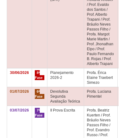
/ Prof. Evaldo
dos Santos /
Prof. Alberto
Trapani / Prof.
Bráulio Neves
Passos Filho /
Profa. Margot
Marie Martin /
Prof. Jhonathan
Elpo / Prof.
Paulo Fernando
B. Rojas / Prof.
Alberto Trapani
30/06/2026
Planejamento
Profa. Érica
Sala de
8ª
2026-2
Elaine Traebert
aula 8ª fa
Fase
Simezo
01/07/2026
Devolutiva
Profa. Luciana
Sala de
6ª
Segunda
Pimentel
aula 6ª fa
Fase
Avaliação Teórica
03/07/2026
II Prova Escrita
Profa. Beatriz
Sala de
7ª
Kuerten / Prof.
aula 7ª fa
Fase
Bráulio Neves
Passos Filho /
Prof. Evandro
Russo / Prof.