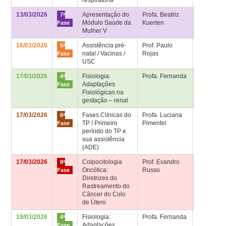
13/03/2026
Apresentação do
Profa. Beatriz
Sala de
7ª
Módulo Saúde da
Kuerten
aula 7ª fa
Fase
Mulher V
16/03/2026
Assistência pré-
Prof. Paulo
Sala de
5ª
natal / Vacinas /
Rojas
aula 5ª fa
Fase
USC
17/03/2026
Fisiologia:
Profa. Fernanda
Sala 4ª fa
4ª
Adaptações
– Bloco
Fase
Fisiológicas na
Didático
gestação – renal
17/03/2026
Fases Clínicas do
Profa. Luciana
Sala de
6ª
TP / Primeiro
Pimentel
aula 6ª fa
Fase
período do TP e
sua assistência
(ADE)
17/03/2026
Colpocitologia
Prof. Evandro
Sala de
8ª
Oncótica:
Russo
aula 8ª fa
Fase
Diretrizes do
Rastreamento do
Câncer do Colo
de Útero
19/03/2026
Fisiologia:
Profa. Fernanda
Sala 4ª fa
4ª
Adaptações
– Bloco
Fase