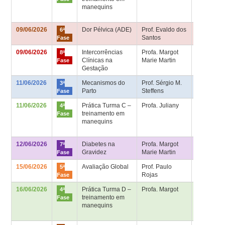
manequins
– Bloco
Didático
09/06/2026
Dor Pélvica (ADE)
Prof. Evaldo dos
Sala de
6ª
Santos
aula 6ª fa
Fase
09/06/2026
Intercorrências
Profa. Margot
Sala de
8ª
Clínicas na
Marie Martin
aula 8ª fa
Fase
Gestação
11/06/2026
Mecanismos do
Prof. Sérgio M.
Sala HU –
3ª
Parto
Steffens
2º andar
Fase
11/06/2026
Prática Turma C –
Profa. Juliany
Sala de
4ª
treinamento em
Habilidad
Fase
manequins
– Bloco
Didático
12/06/2026
Diabetes na
Profa. Margot
Sala de
7ª
Gravidez
Marie Martin
aula 7ª fa
Fase
15/06/2026
Avaliação Global
Prof. Paulo
Sala de
5ª
Rojas
aula 5ª fa
Fase
16/06/2026
Prática Turma D –
Profa. Margot
Sala de
4ª
treinamento em
Habilidad
Fase
manequins
– Bloco
Didático