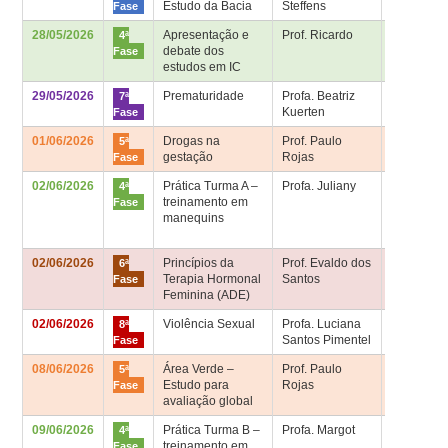
Estudo da Bacia
Steffens
2º andar
Fase
28/05/2026
Apresentação e
Prof. Ricardo
Sala 4ª fa
4ª
debate dos
– Bloco
Fase
estudos em IC
Didático
29/05/2026
Prematuridade
Profa. Beatriz
Sala de
7ª
Kuerten
aula 7ª fa
Fase
01/06/2026
Drogas na
Prof. Paulo
Sala de
5ª
gestação
Rojas
aula 5ª fa
Fase
02/06/2026
Prática Turma A –
Profa. Juliany
Sala de
4ª
treinamento em
Habilidad
Fase
manequins
– Bloco
Didático
02/06/2026
Princípios da
Prof. Evaldo dos
Sala de
6ª
Terapia Hormonal
Santos
aula 6ª fa
Fase
Feminina (ADE)
02/06/2026
Violência Sexual
Profa. Luciana
Sala de
8ª
Santos Pimentel
aula 8ª fa
Fase
08/06/2026
Área Verde –
Prof. Paulo
Sala de
5ª
Estudo para
Rojas
aula 5ª fa
Fase
avaliação global
09/06/2026
Prática Turma B –
Profa. Margot
Sala de
4ª
treinamento em
Habilidad
Fase