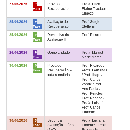
23/06/2026
Prova de
Profa. Érica
Sala de
8ª
Recuperação
Elaine Traebert
aula 8ª fa
Fase
Simezo
25/06/2026
Avaliação de
Prof. Sérgio
Sala HU –
3ª
Recuperação
Steffens
2º andar
Fase
25/06/2026
Devolutiva da
Prof. Ricardo
Sala 4ª fa
4ª
Avaliação II
– Bloco
Fase
Didático
26/06/2026
Gemelaridade
Profa. Margot
Sala de
7ª
Marie Martin
aula 7ª fa
Fase
30/06/2026
Prova de
Prof. Ricardo /
Sala 4ª fa
4ª
Recuperação –
Profa. Fernanda
– Bloco
Fase
toda a matéria
/ Prof. Hugo /
Didático
Prof. Carlos
Zarate / Prof.
Ana Paula /
Prof. Péricles /
Prof. Rebeca /
Profa. Luisa /
Prof. Carlos
Pinheiro
30/06/2026
Segunda
Profa. Luciana
Sala de
6ª
Avaliação Teórica
Pimentel / Profa.
aula 6ª fa
Fase
(SAT)
Roxana Knobel