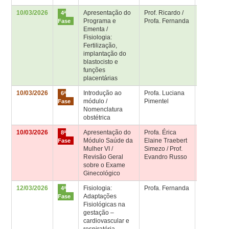
10/03/2026
Apresentação do
Prof. Ricardo /
Sala 4ª fa
4ª
Programa e
Profa. Fernanda
– Bloco
Fase
Ementa /
Didático
Fisiologia:
Fertilização,
implantação do
blastocisto e
funções
placentárias
10/03/2026
Introdução ao
Profa. Luciana
Sala de
6ª
módulo /
Pimentel
aula 6ª fa
Fase
Nomenclatura
obstétrica
10/03/2026
Apresentação do
Profa. Érica
Sala de
8ª
Módulo Saúde da
Elaine Traebert
aula 8ª fa
Fase
Mulher VI /
Simezo / Prof.
Revisão Geral
Evandro Russo
sobre o Exame
Ginecológico
12/03/2026
Fisiologia:
Profa. Fernanda
Sala 4ª fa
4ª
Adaptações
– Bloco
Fase
Fisiológicas na
Didático
gestação –
cardiovascular e
respiratória