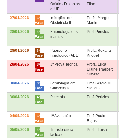
Ovário / Distopias
Filho
e IUE
27/04/2026
Infecções em
Profa. Margot
Sala de
5ª
Obstetrícia II
Martin
aula 5ª fa
Fase
28/04/2026
Embriologia das
Prof. Péricles
Sala 4ª fa
4ª
mamas
– Bloco
Fase
Didático
28/04/2026
Puerpério
Profa. Roxana
Sala de
6ª
Fisiológico (ADE)
Knobel
aula 6ª fa
Fase
28/04/2026
1ª Prova Teórica
Profa. Érica
Sala de
8ª
Elaine Traebert
aula 8ª fa
Fase
Simezo
30/04/2026
Semiologia em
Prof. Sérgio M.
Sala HU –
3ª
Ginecologia
Steffens
2º andar
Fase
30/04/2026
Placenta
Prof. Péricles
Sala 4ª fa
4ª
– Bloco
Fase
Didático
04/05/2026
1ª Avaliação
Prof. Paulo
Sala de
5ª
Rojas
aula 5ª fa
Fase
05/05/2026
Transferência
Profa. Luisa
Sala 4ª fa
4ª
láctea e
– Bloco
Fase