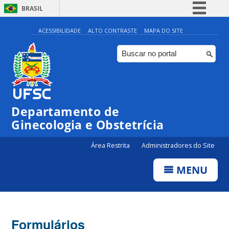
BRASIL
Simplifique!
ACESSIBILIDADE
ALTO CONTRASTE
MAPA DO SITE
Comunica BR
Participe
Acesso à informação
Legislação
Departamento de
Canais
Ginecologia e Obstetrícia
Área Restrita
Administradores do Site
MENU
Formulários