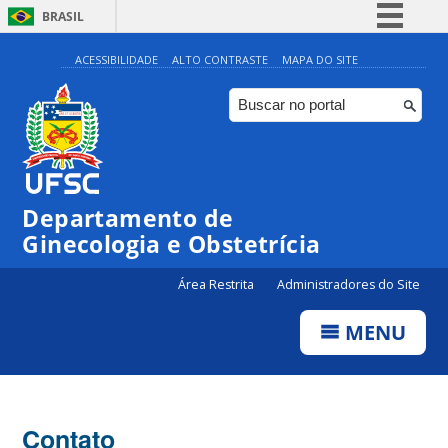
BRASIL
Simplifique!
ACESSIBILIDADE
ALTO CONTRASTE
MAPA DO SITE
Comunica BR
Participe
Acesso à informação
Legislação
Departamento de
Canais
Ginecologia e Obstetrícia
Área Restrita
Administradores do Site
MENU
Contato