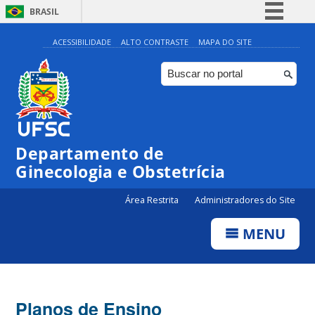
BRASIL
Simplifique!
ACESSIBILIDADE
ALTO CONTRASTE
MAPA DO SITE
Comunica BR
Participe
Acesso à informação
Legislação
Departamento de
Canais
Ginecologia e Obstetrícia
Área Restrita
Administradores do Site
MENU
Planos de Ensino